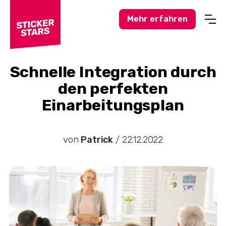
Mehr erfahren
Profisport
Amateursport
Schnelle Integration durch
den perfekten
Feuerwehr-News
Einarbeitungsplan
Karneval-Action
Business-Welt
von
Patrick
/
22.12.2022
Hochzeitswelt
Stickerstars-News
Sonstiges
Treueaktionen