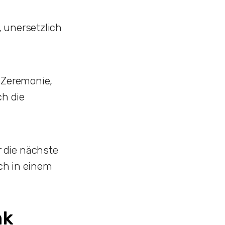
 unersetzlich
 Zeremonie,
h die
 die nächste
ich in einem
nk