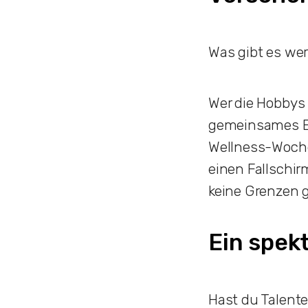
Was gibt es wer
Wer die Hobbys 
gemeinsames Er
Wellness-Woche
einen Fallschir
keine Grenzen 
Ein spek
Hast du Talente