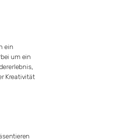
n ein
bei um ein
ererlebnis,
r Kreativität
räsentieren