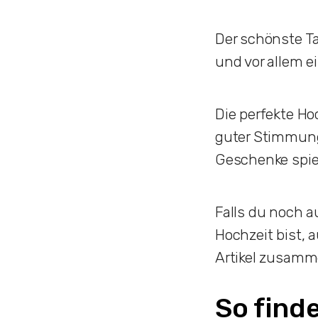
Der schönste T
und vor allem ei
Die perfekte Ho
guter Stimmung
Geschenke spiel
Falls du noch 
Hochzeit bist, 
Artikel zusamm
So find