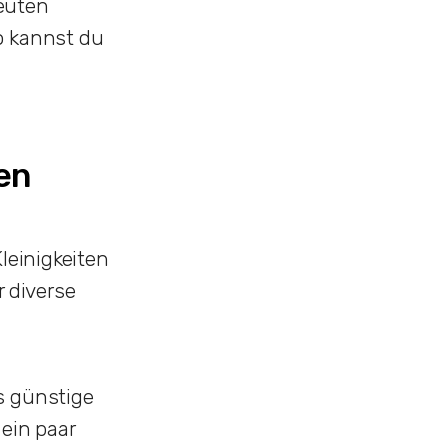
euten
o kannst du
ken
leinigkeiten
r diverse
s günstige
ein paar