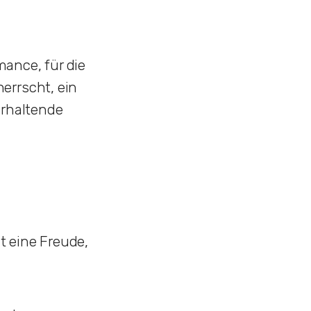
ance, für die
errscht, ein
erhaltende
t eine Freude,