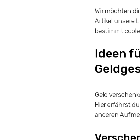
Wir möchten di
Artikel unsere 
bestimmt coole 
Ideen f
Geldge
Geld verschenk
Hier erfährst d
anderen Aufmer
Versche