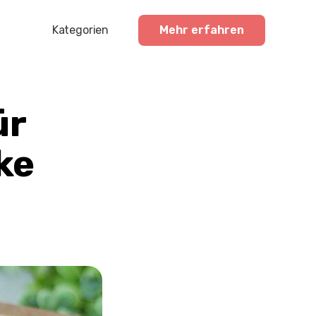
Kategorien
Mehr erfahren
Profisport
Amateursport
ür
Feuerwehr-News
ke
Karneval-Action
Business-Welt
Hochzeitswelt
Stickerstars-News
Sonstiges
Treueaktionen