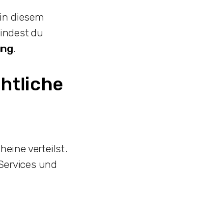
 in diesem
findest du
ung
.
htliche
eine verteilst.
 Services und