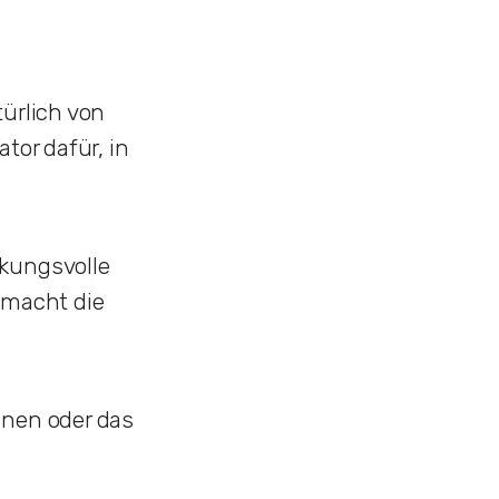
türlich von
tor dafür, in
rkungsvolle
 macht die
inen oder das