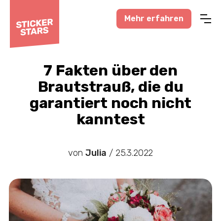
Mehr erfahren
Profisport
Amateursport
7 Fakten über den
Brautstrauß, die du
Feuerwehr-News
garantiert noch nicht
Karneval-Action
kanntest
Business-Welt
Hochzeitswelt
von
Julia
/
25.3.2022
Stickerstars-News
Sonstiges
Treueaktionen