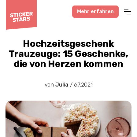
Mehr erfahren
Profisport
Amateursport
Hochzeitsgeschenk
Trauzeuge: 15 Geschenke,
Feuerwehr-News
die von Herzen kommen
Karneval-Action
Business-Welt
von
Julia
/
6.7.2021
Hochzeitswelt
Stickerstars-News
Sonstiges
Treueaktionen