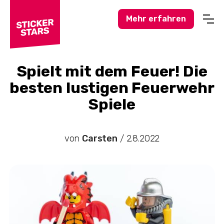
Mehr erfahren
Profisport
Amateursport
Spielt mit dem Feuer! Die
besten lustigen Feuerwehr
Feuerwehr-News
Spiele
Karneval-Action
Business-Welt
von
Carsten
/
2.8.2022
Hochzeitswelt
Stickerstars-News
Sonstiges
Treueaktionen