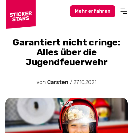
Mehr erfahren
Profisport
Amateursport
Garantiert nicht cringe:
Alles über die
Feuerwehr-News
Jugendfeuerwehr
Karneval-Action
Business-Welt
von
Carsten
/
27.10.2021
Hochzeitswelt
Stickerstars-News
Sonstiges
Treueaktionen