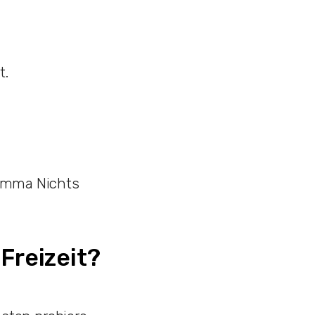
t.
 komma Nichts
Freizeit?