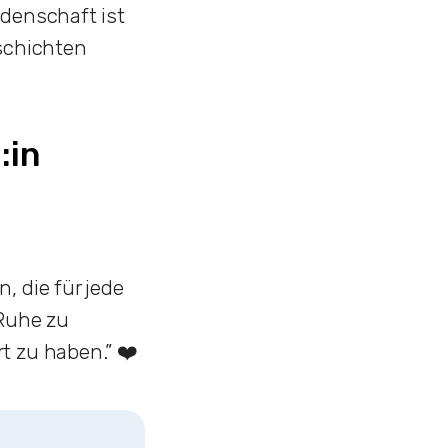
idenschaft ist
eschichten
:in
, die für jede
 Ruhe zu
t zu haben.” ❤️