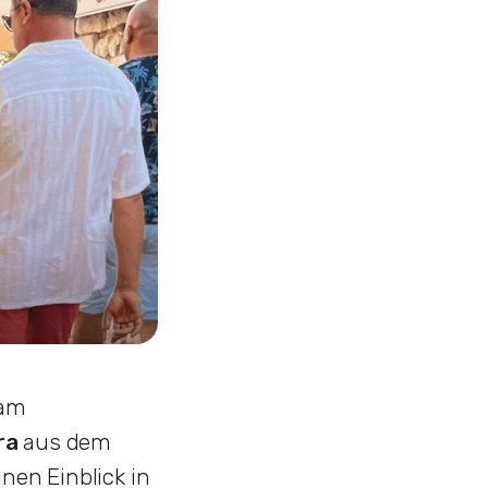
 am
ra
aus dem
inen Einblick in