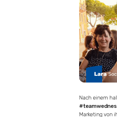
Nach einem halb
#
teamwednes
Marketing von ih