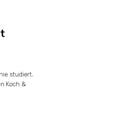
t
ie studiert.
en Koch &