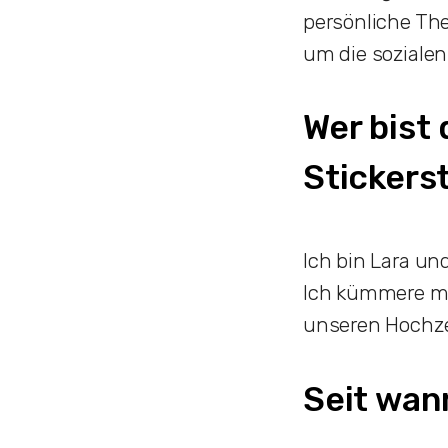
persönliche Th
um die soziale
Wer bist
Stickers
Ich bin Lara u
Ich kümmere mi
unseren Hochze
Seit wann