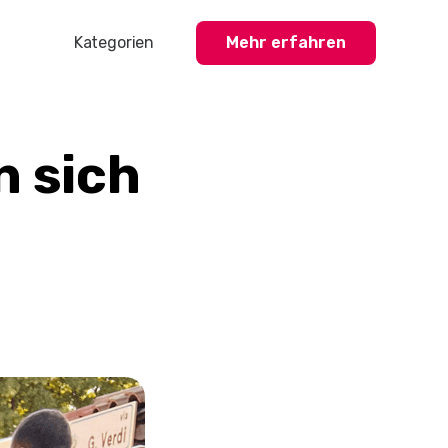
Kategorien
Mehr erfahren
Profisport
Amateursport
n sich
Feuerwehr-News
Karneval-Action
Business-Welt
Hochzeitswelt
Stickerstars-News
Sonstiges
Treueaktionen