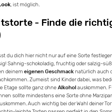
Look
, ist möglich.
storte - Finde die richti
)
 du dich hier nicht nur auf eine Sorte festlege
sig! Sahnig-schokoladig, fruchtig oder salzig-süß
ben deinem
eigenen Geschmack
natürlich auch
chkommen. Zumeist sind Kinder dabei, was bed
e Etage sollte ganz ohne
Alkohol
auskommen. F
innen sollte mindestens eine Sorte ohne Marzip
uskommen. Auch wichtig bei der Wahl deiner Tort
ruchtig-leichte Torten passen perfekt in den So