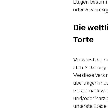
Etagen bestim
oder 5-stöcki
Die welt
Torte
Wusstest du, da
steht? Dabei gi
Wer diese Versi
übertragen möc
Geschmack wähl
und/oder Marzip
unterste Etage