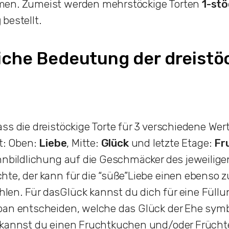
men. Zumeist werden mehrstöckige Torten
1-stö
g
bestellt.
liche Bedeutung der dreistö
ss die dreistöckige Torte für 3 verschiedene Wer
lt: Oben:
Liebe
, Mitte:
Glück
und letzte Etage:
Fr
nnbildlichung auf die Geschmäcker des jeweilig
hte, der kann für die “süße”Liebe einen ebenso 
en. Für dasGlück kannst du dich für eine Füll
an entscheiden, welche das Glück der Ehe symbol
 kannst du einen Fruchtkuchen und/oder Früchte