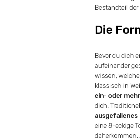
Bestandteil der
Die For
Bevor du dich e
aufeinander gesc
wissen, welche 
klassisch in We
ein- oder meh
dich. Tradition
ausgefallenes
eine 8-eckige T
daherkommen. A