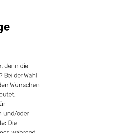
ge
n, denn die
? Bei der Wahl
 den Wünschen
eutet,
ür
an und/oder
e: Die
mmer, während