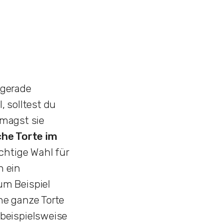
 gerade
, solltest du
 magst sie
che Torte im
ichtige Wahl für
n ein
um Beispiel
ne ganze Torte
beispielsweise