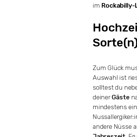
im
Rockabilly-
Hochzeit
Sorte(n
Zum Glück musst
Auswahl ist rie
solltest du ne
deiner
Gäste
na
mindestens ein
Nussallergiker:
andere Nüsse a
Jahreszeit
. F