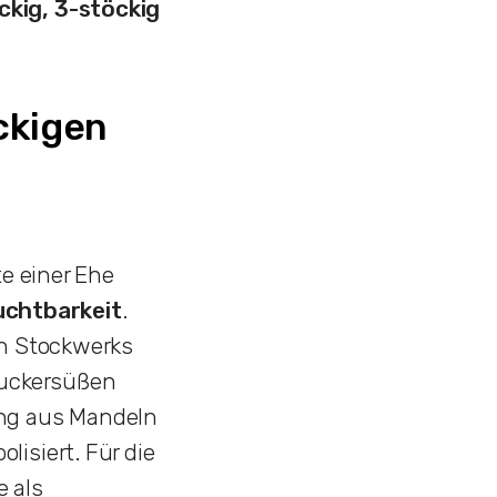
ckig, 3-stöckig
ckigen
te einer Ehe
uchtbarkeit
.
en Stockwerks
zuckersüßen
ung aus Mandeln
isiert. Für die
 als