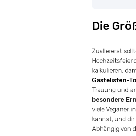
Die Grö
Zuallererst soll
Hochzeitsfeier 
kalkulieren, da
Gästelisten-To
Trauung und am
besondere Er
viele Veganer:i
kannst, und dir 
Abhängig von d