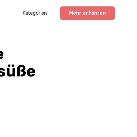
Kategorien
Mehr erfahren
Profisport
Amateursport
e
Feuerwehr-News
 süße
Karneval-Action
Business-Welt
Hochzeitswelt
Stickerstars-News
Sonstiges
Treueaktionen