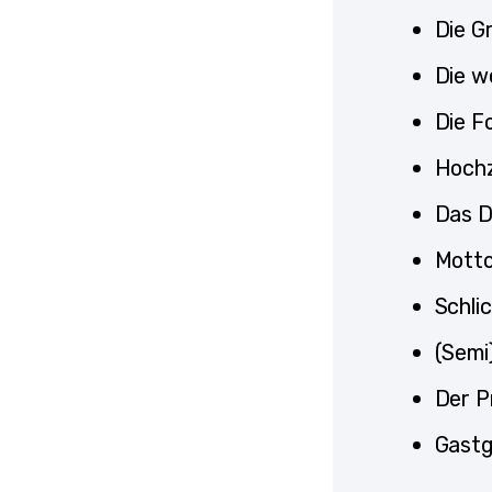
Die G
Die w
Die F
Hochz
Das D
Motto
Schli
(Semi
Der P
Gastg