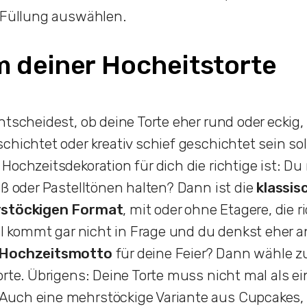
 Füllung auswählen.
m deiner Hocheitstorte
ntscheidest, ob deine Torte eher rund oder eckig,
hichtet oder kreativ schief geschichtet sein soll
Hochzeitsdekoration für dich die richtige ist: Du
iß oder Pastelltönen halten? Dann ist die
klassis
rstöckigen Format
, mit oder ohne Etagere, die r
ell kommt gar nicht in Frage und du denkst eher a
 Hochzeitsmotto
für deine Feier? Dann wähle z
orte. Übrigens: Deine Torte muss nicht mal als ei
uch eine mehrstöckige Variante aus Cupcakes, 