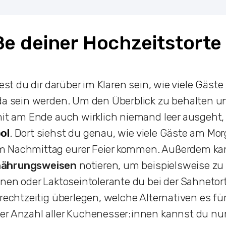
ße deiner Hochzeitstorte
test du dir darüber im Klaren sein, wie viele Gäste
da sein werden. Um den Überblick zu behalten un
mit am Ende auch wirklich niemand leer ausgeht, h
ol
. Dort siehst du genau, wie viele Gäste am Mor
 Nachmittag eurer Feier kommen. Außerdem ka
nährungsweisen
notieren, um beispielsweise zu
nnen oder Laktoseintolerante du bei der Sahneto
rechtzeitig überlegen, welche Alternativen es für 
er Anzahl aller Kuchenesser:innen kannst du nun