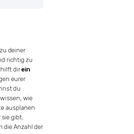
 zu deiner
d richtig zu
ilft dir
ein
gen eurer
nnst du
 wissen, wie
rte ausplanen
sie gibt.
 die Anzahl der