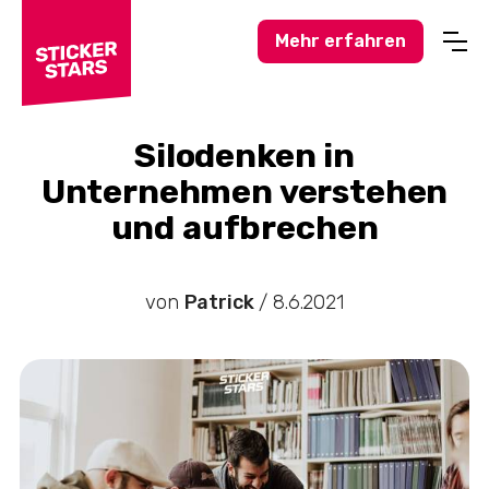
Mehr erfahren
Profisport
Amateursport
Silodenken in
Unternehmen verstehen
Feuerwehr-News
und aufbrechen
Karneval-Action
Business-Welt
von
Patrick
/
8.6.2021
Hochzeitswelt
Stickerstars-News
Sonstiges
Treueaktionen