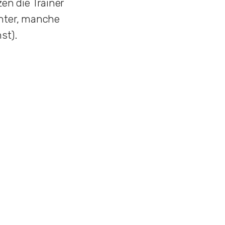
n die Trainer
chter, manche
st).