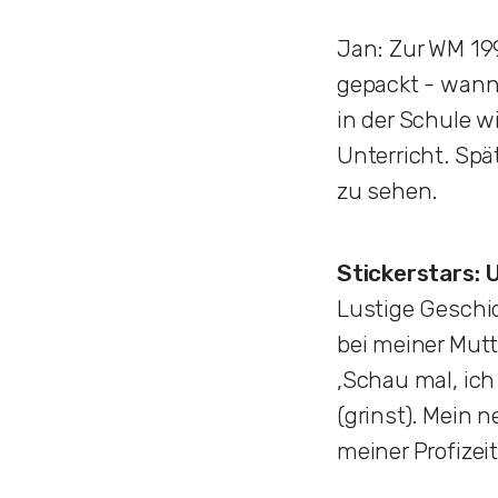
Jan: Zur WM 19
gepackt - wann 
in der Schule w
Unterricht. Spä
zu sehen.
Stickerstars:
Lustige Geschi
bei meiner Mutt
‚Schau mal, ich
(grinst). Mein n
meiner Profizei