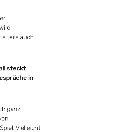
er
wird
s teils auch
ll steckt
Gespräche in
uch ganz
von
iel. Vielleicht