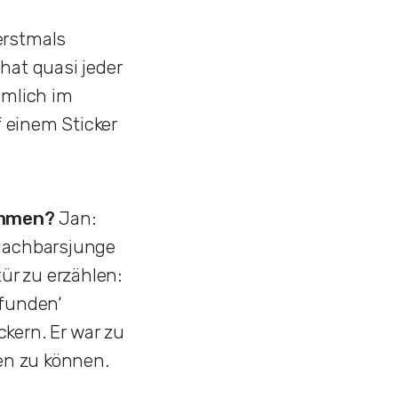
erstmals
hat quasi jeder
imlich im
f einem Sticker
ommen?
Jan:
 Nachbarsjunge
ür zu erzählen:
efunden‘
ckern. Er war zu
gen zu können.