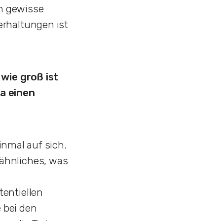
rn gewisse
rhaltungen ist
 wie groß ist
a einen
inmal auf sich.
ähnliches, was
entiellen
e bei den