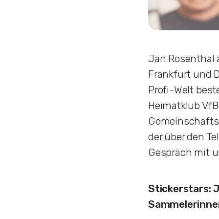
Jan Rosenthal a
Frankfurt und D
Profi-Welt best
Heimatklub VfB
Gemeinschaftsge
der über den Tel
Gespräch mit u
Stickerstars: 
Sammelerinner