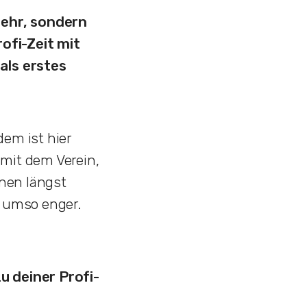
 mehr, sondern
ofi-Zeit mit
als erstes
em ist hier
r mit dem Verein,
inen längst
r umso enger.
u deiner Profi-