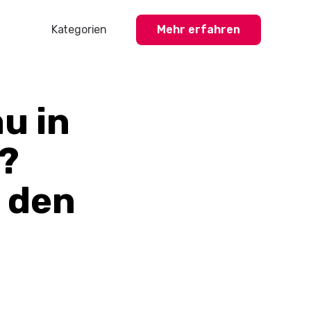
Kategorien
Mehr erfahren
Profisport
Amateursport
u in
Feuerwehr-News
n?
Karneval-Action
Business-Welt
 den
Hochzeitswelt
Stickerstars-News
Sonstiges
Treueaktionen