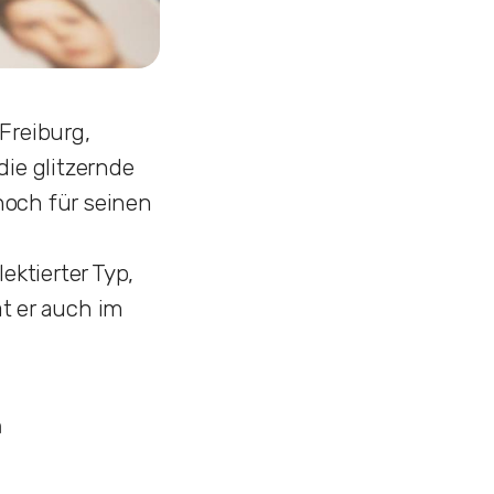
Freiburg,
ie glitzernde
 noch für seinen
ektierter Typ,
at er auch im
n