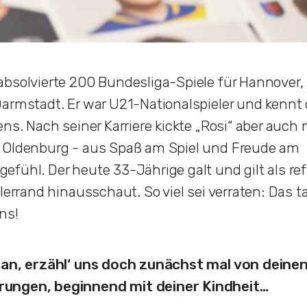
bsolvierte 200 Bundesliga-Spiele für Hannover, 
armstadt. Er war U21-Nationalspieler und kennt d
ens. Nach seiner Karriere kickte „Rosi“ aber auch
 Oldenburg - aus Spaß am Spiel und Freude am
fühl. Der heute 33-Jährige galt und gilt als refl
lerrand hinausschaut. So viel sei verraten: Das t
ns!
Jan, erzähl‘ uns doch zunächst mal von deine
ungen, beginnend mit deiner Kindheit…