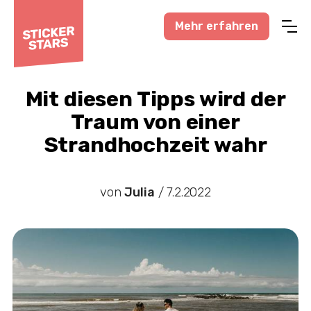
Mehr erfahren
Profisport
Amateursport
Mit diesen Tipps wird der
Traum von einer
Feuerwehr-News
Strandhochzeit wahr
Karneval-Action
Business-Welt
von
Julia
/
7.2.2022
Hochzeitswelt
Stickerstars-News
Sonstiges
Treueaktionen