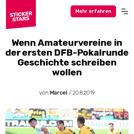
Mehr erfahren
Profisport
Amateursport
Wenn Amateurvereine in
der ersten DFB-Pokalrunde
Feuerwehr-News
Geschichte schreiben
Karneval-Action
wollen
Business-Welt
Hochzeitswelt
von
Marcel
/
20.8.2019
Stickerstars-News
Sonstiges
Treueaktionen