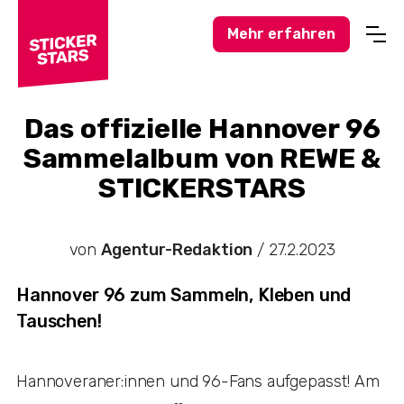
Mehr erfahren
Profisport
Amateursport
Das offizielle Hannover 96
Sammelalbum von REWE &
Feuerwehr-News
STICKERSTARS
Karneval-Action
Business-Welt
von
Agentur-Redaktion
/
27.2.2023
Hochzeitswelt
Stickerstars-News
Hannover 96 zum Sammeln, Kleben und
Tauschen!
Sonstiges
Treueaktionen
Hannoveraner:innen und 96-Fans aufgepasst! Am