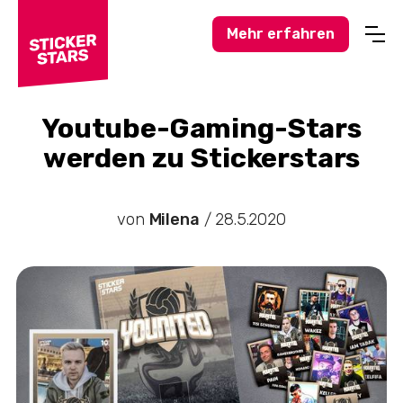
Mehr erfahren
Profisport
Amateursport
Youtube-Gaming-Stars
werden zu Stickerstars
Feuerwehr-News
Karneval-Action
von
Milena
/
28.5.2020
Business-Welt
Hochzeitswelt
Stickerstars-News
Sonstiges
Treueaktionen