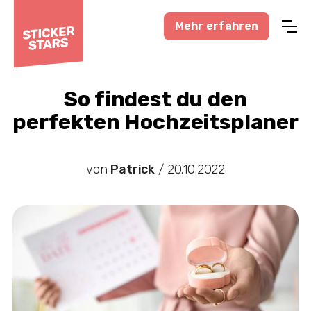
Mehr erfahren
Profisport
Amateursport
So findest du den
perfekten Hochzeitsplaner
Feuerwehr-News
Karneval-Action
von
Patrick
/
20.10.2022
Business-Welt
Hochzeitswelt
Stickerstars-News
Sonstiges
Treueaktionen