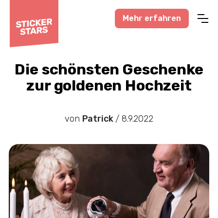
Mehr erfahren
Profisport
Amateursport
Die schönsten Geschenke
zur goldenen Hochzeit
Feuerwehr-News
Karneval-Action
von
Patrick
/
8.9.2022
Business-Welt
Hochzeitswelt
Stickerstars-News
Sonstiges
Treueaktionen