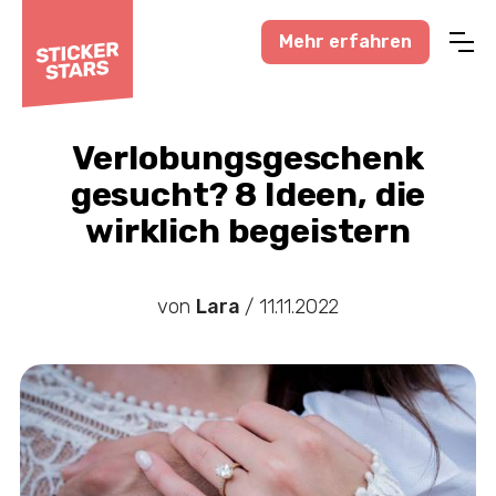
Mehr erfahren
Profisport
Amateursport
Verlobungsgeschenk
gesucht? 8 Ideen, die
Feuerwehr-News
wirklich begeistern
Karneval-Action
Business-Welt
von
Lara
/
11.11.2022
Hochzeitswelt
Stickerstars-News
Sonstiges
Treueaktionen