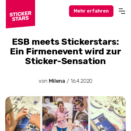
Mehr erfahren
Profisport
Amateursport
ESB meets Stickerstars:
Ein Firmenevent wird zur
Feuerwehr-News
Sticker-Sensation
Karneval-Action
Business-Welt
von
Milena
/
16.4.2020
Hochzeitswelt
Stickerstars-News
Sonstiges
Treueaktionen