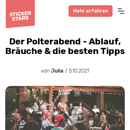
Mehr erfahren
Profisport
Amateursport
Der Polterabend - Ablauf,
Bräuche & die besten Tipps
Feuerwehr-News
Karneval-Action
von
Julia
/
5.10.2021
Business-Welt
Hochzeitswelt
Stickerstars-News
Sonstiges
Treueaktionen