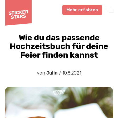
Mehr erfahren
Profisport
Amateursport
Wie du das passende
Hochzeitsbuch für deine
Feuerwehr-News
Feier finden kannst
Karneval-Action
Business-Welt
von
Julia
/
10.8.2021
Hochzeitswelt
Stickerstars-News
Sonstiges
Treueaktionen